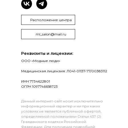
Расположение центра
ml_salon@mail.ru
Реквизиты и лицензии:
ООО «Модные люди»
Медицинская лицензия: Л041-01137-77/00383112
ИНН 7734622801
ОГРН 1097746658723
Данный интернет-сайт носит исключительно
информационный характер и ни при каких
условиях не является публичной офертой,
определяемой положениями Статьи 437 (2)
Гражданского кодекса Российской
Федерации. Для получения подробной