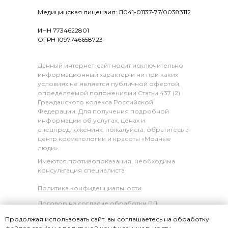
Медицинская лицензия: Л041-01137-77/00383112
ИНН 7734622801
ОГРН 1097746658723
Данный интернет-сайт носит исключительно
информационный характер и ни при каких
условиях не является публичной офертой,
определяемой положениями Статьи 437 (2)
Гражданского кодекса Российской
Федерации. Для получения подробной
информации об услугах, ценах и
спецпредложениях, пожалуйста, обратитесь в
центр косметологии и красоты «Модные
люди».
Имеются противопоказания, необходима
консультация специалиста
Политика конфиденциальности
Договор на согласие обработки ПД
Продолжая использовать сайт, вы соглашаетесь на обработку
© «mlsalon.ru», 2026 г.