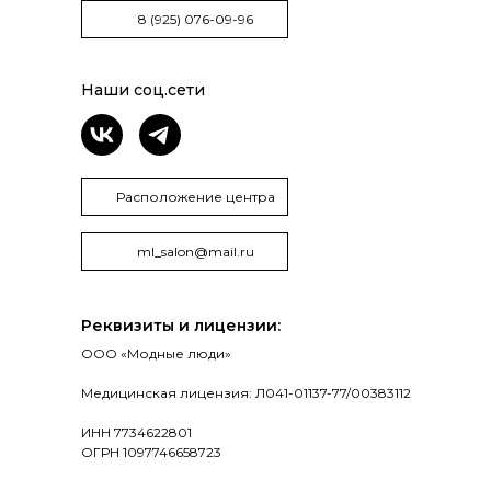
8 (925) 076-09-96
Наши соц.сети
Расположение центра
ml_salon@mail.ru
Реквизиты и лицензии:
ООО «Модные люди»
Медицинская лицензия: Л041-01137-77/00383112
ИНН 7734622801
ОГРН 1097746658723