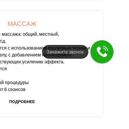
МАССАЖ
 массажа: общий, местный,
.д.
ся с использованием различных техник и
Закажите звонок
телу, с добавлением необходимых
бствующих усилению эффекта.
тся
ой процедуры
т 6 сеансов
ПОДРОБНЕЕ