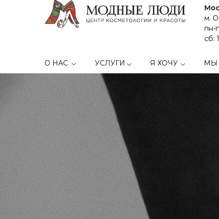
Мос
м. 
пн-п
сб: 
О НАС
УСЛУГИ
Я ХОЧУ
МЫ