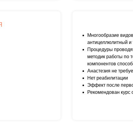
Я
Многообразие видов
антицеллюлитный и т
Процедуры проводят
методик работы по 
компонентов спосо
Анастезия не требуе
Нет реабилитации
Эффект после перв
Рекомендован курс о