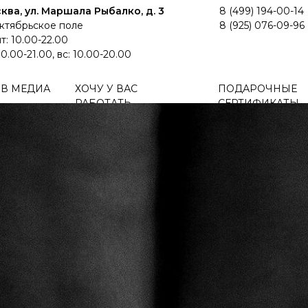
ква, ул. Маршала Рыбалко, д. 3
8 (499) 194-00-14
Октябрьское поле
8 (925) 076-09-96
т: 10.00-22.00
10.00-21.00, вс: 10.00-20.00
 В МЕДИА
ХОЧУ У ВАС
ПОДАРОЧНЫЕ
РАБОТАТЬ
СЕРТИФИКАТЫ