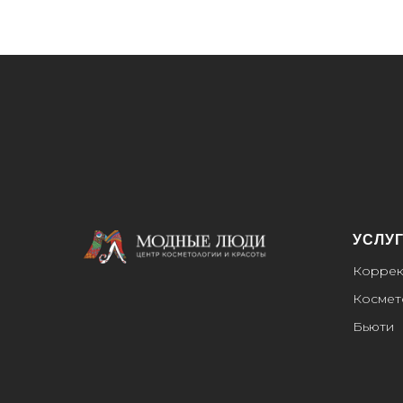
УСЛУ
Коррек
Космет
Бьюти