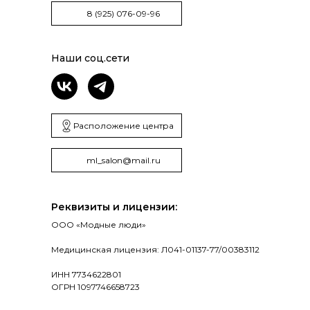
8 (925) 076-09-96
Наши соц.сети
Расположение центра
ml_salon@mail.ru
Реквизиты и лицензии:
ООО «Модные люди»
Медицинская лицензия: Л041-01137-77/00383112
ИНН 7734622801
ОГРН 1097746658723