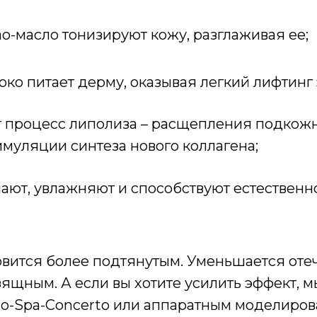
ао-масло тонизируют кожу, разглаживая ее;
око питает дерму, оказывая легкий лифтинг
ет процесс липолиза – расщепления подкож
тимуляции синтеза нового коллагена;
чают, увлажняют и способствуют естествен
овится более подтянутым. Уменьшается отеч
изящным. А если вы хотите усилить эффект,
o-Spa-Concerto или аппаратным моделиро