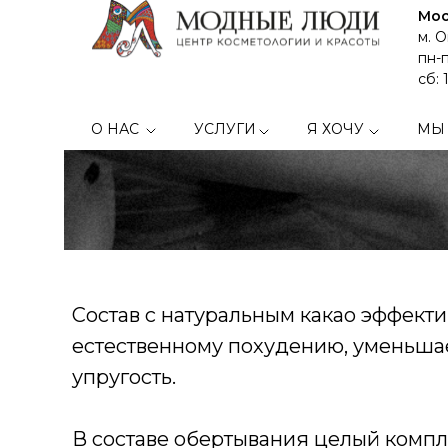
Мос
м. 
Шоко
пн-п
сб: 
О НАС
УСЛУГИ
Я ХОЧУ
МЫ
Состав с натуральным какао эффекти
естественному похудению, уменьшае
упругость.
В составе обертывания целый компл