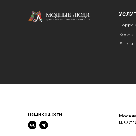
УСЛУ
Коррек
Космет
Бьюти
Наши соц.сети
Москва
м. Октя