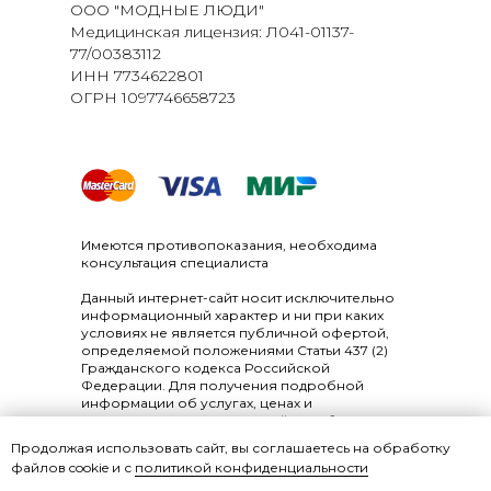
ООО "МОДНЫЕ ЛЮДИ"
Медицинская лицензия: Л041-01137-
77/00383112
ИНН 7734622801
ОГРН 1097746658723
Имеются противопоказания, необходима
консультация специалиста
Данный интернет-сайт носит исключительно
информационный характер и ни при каких
условиях не является публичной офертой,
определяемой положениями Статьи 437 (2)
Гражданского кодекса Российской
Федерации. Для получения подробной
информации об услугах, ценах и
спецпредложениях, пожалуйста, обратитесь в
центр косметологии и красоты «Модные
Продолжая использовать сайт, вы соглашаетесь на обработку
люди».
файлов cookie и с
политикой конфиденциальности
© «mlsalon.ru», 2026 г. Все права защищены