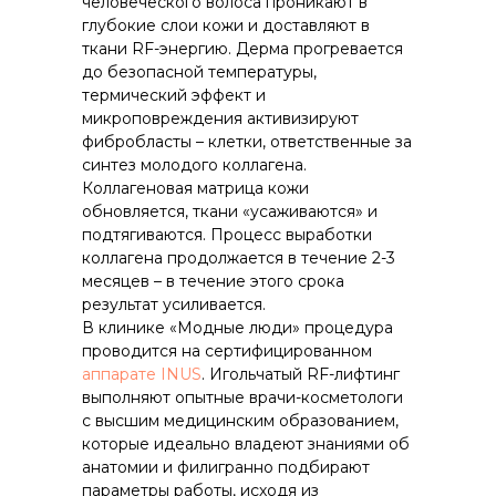
человеческого волоса проникают в
глубокие слои кожи и доставляют в
ткани RF-энергию. Дерма прогревается
до безопасной температуры,
термический эффект и
микроповреждения активизируют
фибробласты – клетки, ответственные за
синтез молодого коллагена.
Коллагеновая матрица кожи
обновляется, ткани «усаживаются» и
подтягиваются. Процесс выработки
коллагена продолжается в течение 2-3
месяцев – в течение этого срока
результат усиливается.
В клинике «Модные люди» процедура
проводится на сертифицированном
аппарате INUS
. Игольчатый RF-лифтинг
выполняют опытные врачи-косметологи
с высшим медицинским образованием,
которые идеально владеют знаниями об
анатомии и филигранно подбирают
параметры работы, исходя из