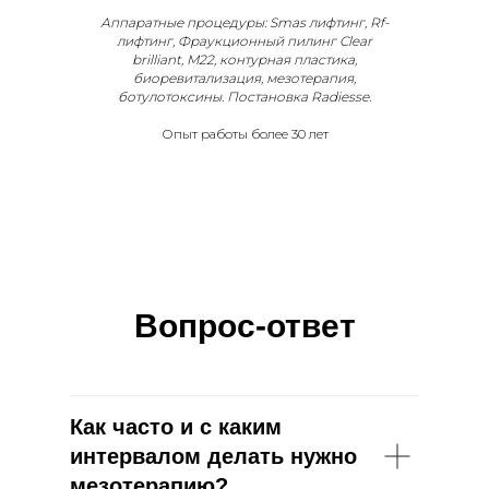
Аппаратные процедуры: Smas лифтинг, Rf-
лифтинг, Фраукционный пилинг Clear
brilliant, M22, контурная пластика,
биоревитализация, мезотерапия,
ботулотоксины. Постановка Radiesse.
Опыт работы более 30 лет
Вопрос-ответ
Как часто и с каким
интервалом делать нужно
мезотерапию?