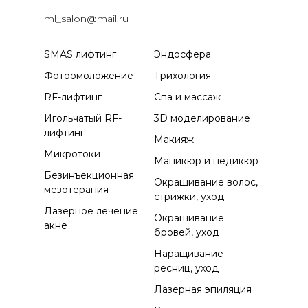
ml_salon@mail.ru
SMAS лифтинг
Эндосфера
Фотоомоложение
Трихология
RF-лифтинг
Спа и массаж
Игольчатый RF-
3D моделирование
лифтинг
Макияж
Микротоки
Маникюр и педикюр
Безинъекционная
Окрашивание волос,
мезотерапия
стрижки, уход
Лазерное лечение
Окрашивание
акне
бровей, уход
Наращивание
ресниц, уход
Лазерная эпиляция